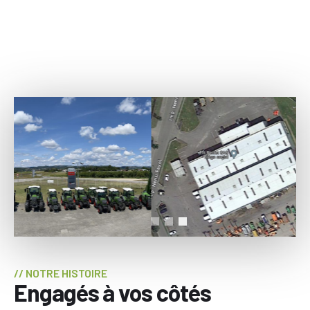
Galerie
d'images
CHAPEAU
// NOTRE HISTOIRE
Engagés à vos côtés