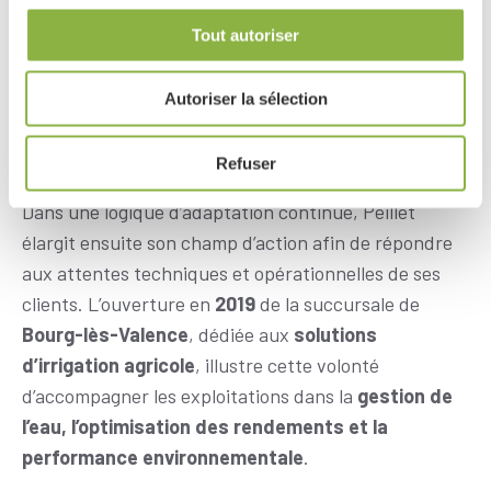
innovant
. Cette orientation stratégique
Tout autoriser
s’accompagne de l’ouverture de
nouvelles
succursales en Isère
, permettant de renforcer la
distribution de matériel agricole
, le
service après-
Autoriser la sélection
vente
et la disponibilité des
pièces détachées
sur
l’ensemble du territoire.
Refuser
Dans une logique d’adaptation continue, Peillet
élargit ensuite son champ d’action afin de répondre
aux attentes techniques et opérationnelles de ses
clients. L’ouverture en
2019
de la succursale de
Bourg-lès-Valence
, dédiée aux
solutions
d’irrigation agricole
, illustre cette volonté
d’accompagner les exploitations dans la
gestion de
l’eau, l’optimisation des rendements et la
performance environnementale
.