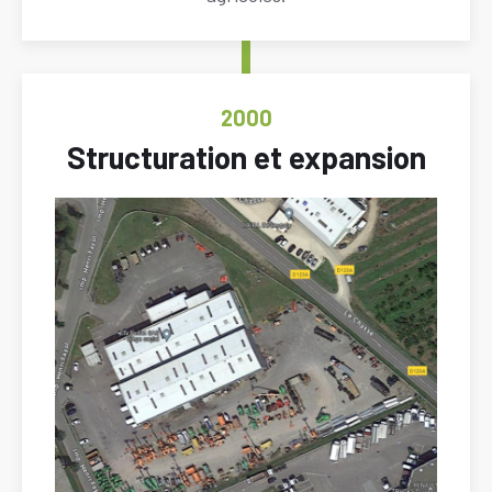
ANNÉE
2000
Titre
Structuration et expansion
Image