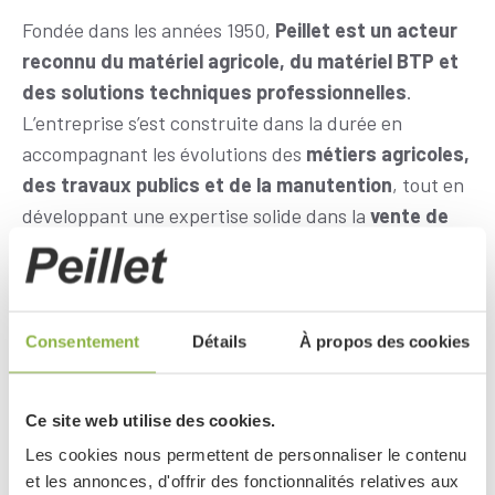
Body
Fondée dans les années 1950,
Peillet est un acteur
reconnu du matériel agricole, du matériel BTP et
des solutions techniques professionnelles
.
L’entreprise s’est construite dans la durée en
accompagnant les évolutions des
métiers agricoles,
des travaux publics et de la manutention
, tout en
développant une expertise solide dans la
vente de
matériel, la maintenance et le service après-
vente
. Forte de cette expérience, Peillet a su
s’adapter en permanence aux besoins de ses
clients
, faire évoluer ses compétences et
diversifier
Consentement
Détails
À propos des cookies
progressivement ses activités
, tout en conservant
un fonctionnement familial et une relation de
Ce site web utilise des cookies.
proximité.
Les cookies nous permettent de personnaliser le contenu
Initialement concessionnaire
John Deere
, Peillet
et les annonces, d'offrir des fonctionnalités relatives aux