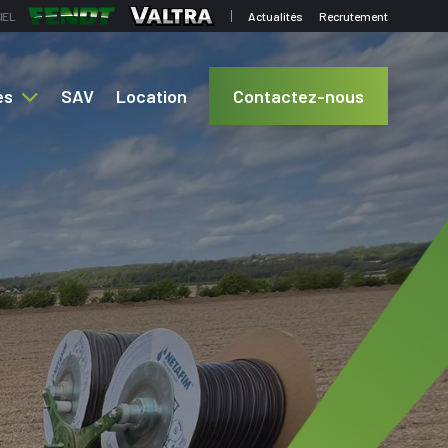
IEL
Actualités
Recrutement
Top
Menu
es
SAV
Location
Contactez-nous