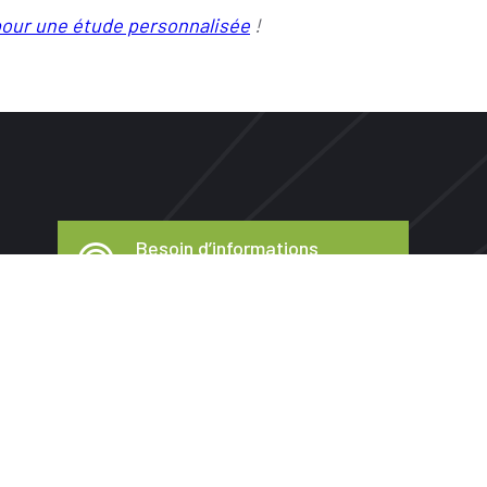
our une étude personnalisée
!
Besoin d’informations
04 75 70 41 01
Irrigations
Qui sommes-nous
Navigation
secondaire
Agro-équipements
Actualités