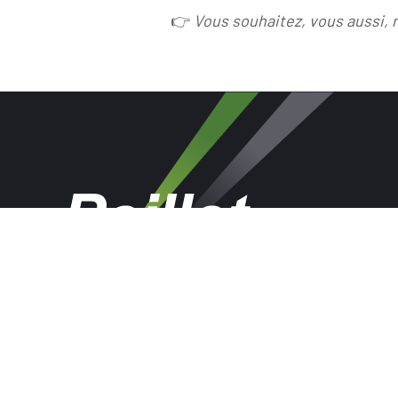
👉
Vous souhaitez, vous aussi, 
PEILLET S.A.S
ZA Les Chasses – BP 258
26100 ROMANS SUR ISERE