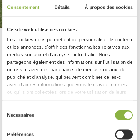
Consentement
Détails
À propos des cookies
Ce site web utilise des cookies.
Les cookies nous permettent de personnaliser le contenu
Image
et les annonces, d'offrir des fonctionnalités relatives aux
de
médias sociaux et d'analyser notre trafic. Nous
couverture
partageons également des informations sur l'utilisation de
notre site avec nos partenaires de médias sociaux, de
publicité et d'analyse, qui peuvent combiner celles-ci
avec d'autres informations que vous leur avez fournies
ou qu'ils ont collectées lors de votre utilisation de leurs
services.
Introduction
🌱 Le nouveau catalogue
Fendt Libre-Service
Sélection
est arrivé !
Nécessaires
du
consentement
Contenu
Paragraphe
Ce catalogue saisonnier met à l’honneur une
de
de
Préférences
sélection de produits spécialement choisis pour
l'actualité
texte